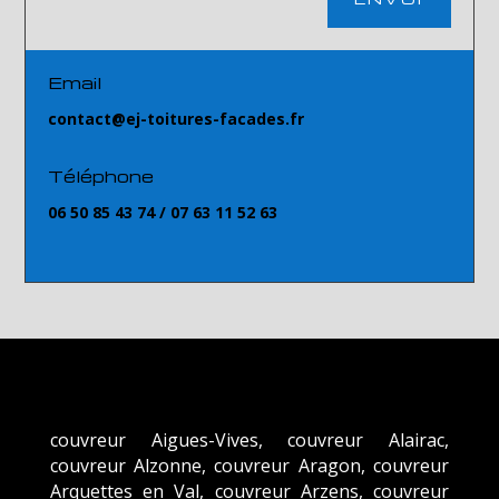
Email
contact@ej-toitures-facades.fr
Téléphone
06 50 85 43 74
/
07 63 11 52 63
couvreur Aigues-Vives, couvreur Alairac,
couvreur Alzonne, couvreur Aragon, couvreur
Arquettes en Val, couvreur Arzens, couvreur